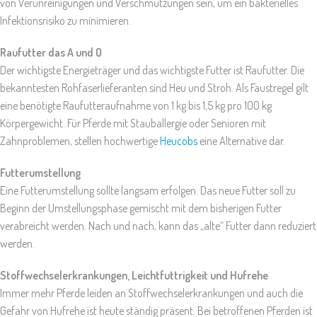
von Verunreinigungen und Verschmutzungen sein, um ein bakterielles
Infektionsrisiko zu minimieren.
Raufutter das A und O
Der wichtigste Energieträger und das wichtigste Futter ist Raufutter. Die
bekanntesten Rohfaserlieferanten sind Heu und Stroh. Als Faustregel gilt
eine benötigte Raufutteraufnahme von 1 kg bis 1,5 kg pro 100 kg
Körpergewicht. Für Pferde mit Stauballergie oder Senioren mit
Zahnproblemen, stellen hochwertige
Heucobs
eine Alternative dar.
Futterumstellung
Eine Futterumstellung sollte langsam erfolgen. Das neue Futter soll zu
Beginn der Umstellungsphase gemischt mit dem bisherigen Futter
verabreicht werden. Nach und nach, kann das „alte“ Futter dann reduziert
werden.
Stoffwechselerkrankungen, Leichtfuttrigkeit und Hufrehe
Immer mehr Pferde leiden an Stoffwechselerkrankungen und auch die
Gefahr von Hufrehe ist heute ständig präsent. Bei betroffenen Pferden ist