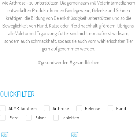
Ferientage. Bleiben Sie gesund!
wie Arthrose – zu unterstützen. Die gemeinsam mit Veterinärmedizinern
entwickelten Produkte können Bindegewebe, Gelenke und Sehnen
kräftigen, die Bildung von Gelenksflüssigkeit unterstützen und so die
Beweglichkeit von Hund, Katze oder Pferd nachhaltig fördern. Übrigens,
alle Valetumed Ergänzungsfutter sind nicht nur äußerst wirksam,
sondern auch schmackhaft, sodass sie auch vom wählerischsten Tier
gern aufgenommen werden.
#gesundwerden #gesundbleiben
QUICKFILTER
ADMR-konform
Arthrose
Gelenke
Hund
Pferd
Pulver
Tabletten