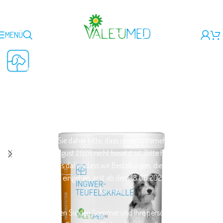
MENÜ
Liebe Kundinnen und Kunden,
wir nutzen den Sommer, um Kraft zu tanken und Energie
für spannende neue Projekte zu schöpfen! Zugleich werden
in dieser Zeit alle notwendigen Wartungs- und
Instandhaltungsarbeiten verrichtet, um weiterhin perfekte
Qualität für Sie und Ihr Tier produzieren zu können.
Beachten Sie daher bitte, dass unser Unternehmen vom
10.-14. August 2026 nicht besetzt ist. Bitte haben Sie
Verständnis dafür, dass wir Bestellungen, die nach dem
05.08.2026 eingehen, erst ab dem 18.08.2026 versenden
können.
Genießen Sie den Sommer und Ihre persönlichen