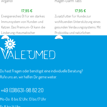
Arganöl
Magen-Darm Tabs
17,95
€
17,95
€
Energiereiches Öl für ein starkes
Zusatzfutter für Hunde zur
Immunsystem von Hunden und
wohltuenden Unterstützung eines
Katzen. Das Premium-Öl kann die
gesunden Verdauungssystems. Mit
Linderung rheumatischer
Probiotika und natürlichen
Beschwerden fördern, zur Pflege und
Inhaltsstoffen. Einfach zu dosieren,
Regeneration von Haut und Fell
hohe Akzeptanz
beitragen und den Stoffwechsel
unterstützen.
Du hast Fragen oder benötigst eine individuelle Beratung?
Rufe uns an, wir helfen Dir gerne weiter.
+49 (0)8631-98 82 20
Mo-Do: 8 bis 12 Uhr, 13 bis 17 Uhr
Fr: 8 bis 14 Uhr