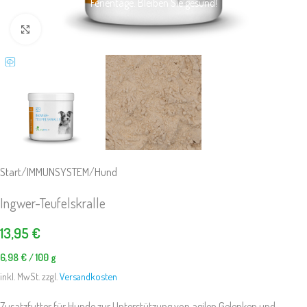
Ferientage. Bleiben Sie gesund!
Klick zum Vergrößern
Start
/
IMMUNSYSTEM
/
Hund
Ingwer-Teufelskralle
13,95
€
6,98
€
/
100
g
inkl. MwSt. zzgl.
Versandkosten
Zusatzfutter für Hunde zur Unterstützung von agilen Gelenken und