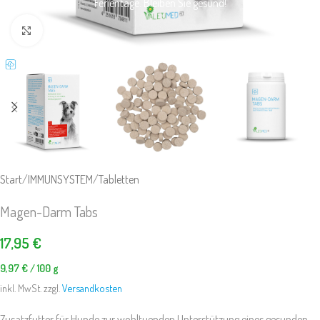
Ferientage. Bleiben Sie gesund!
Klick zum Vergrößern
Start
/
IMMUNSYSTEM
/
Tabletten
Magen-Darm Tabs
17,95
€
9,97
€
/
100
g
inkl. MwSt. zzgl.
Versandkosten
Zusatzfutter für Hunde zur wohltuenden Unterstützung eines gesunden