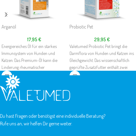
Arganöl
Probiotic Pet
17,95
€
29,95
€
Energiereiches Öl für ein starkes
Valetumed Probiotic Pet bringt die
Immunsystem von Hunden und
Darmflora von Hunden und Katzen ins
Katzen. Das Premium-Öl kann die
Gleichgewicht. Das wissenschaftlich
Linderung rheumatischer
geprüfte Zusatzfutter enthält zwei
Beschwerden fördern, zur Pflege und
probiotisch wirkende
Regeneration von Haut und Fell
Bakterienstämme zur Stabilisierung
beitragen und den Stoffwechsel
der physiologischen Darmflora.
unterstützen.
Du hast Fragen oder benötigst eine individuelle Beratung?
Rufe uns an, wir helfen Dir gerne weiter.