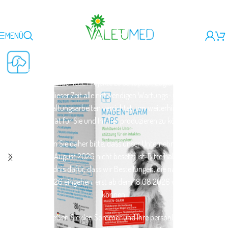
MENÜ
Liebe Kundinnen und Kunden,
wir nutzen den Sommer, um Kraft zu tanken und Energie
für spannende neue Projekte zu schöpfen! Zugleich werden
in dieser Zeit alle notwendigen Wartungs- und
Instandhaltungsarbeiten verrichtet, um weiterhin perfekte
Qualität für Sie und Ihr Tier produzieren zu können.
Beachten Sie daher bitte, dass unser Unternehmen vom
10.-14. August 2026 nicht besetzt ist. Bitte haben Sie
Verständnis dafür, dass wir Bestellungen, die nach dem
05.08.2026 eingehen, erst ab dem 18.08.2026 versenden
können.
Genießen Sie den Sommer und Ihre persönlichen